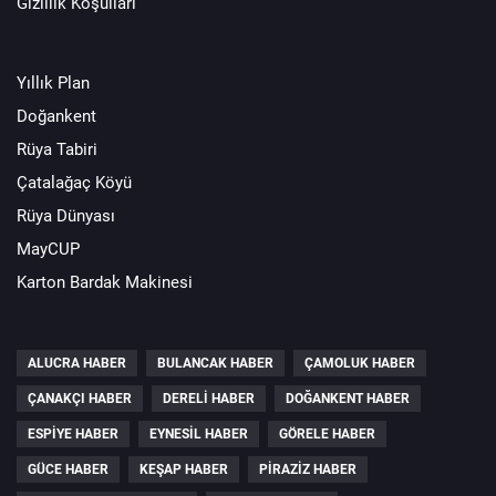
Gizlilik Koşulları
Yıllık Plan
Doğankent
Rüya Tabiri
Çatalağaç Köyü
Rüya Dünyası
MayCUP
Karton Bardak Makinesi
ALUCRA HABER
BULANCAK HABER
ÇAMOLUK HABER
ÇANAKÇI HABER
DERELI HABER
DOĞANKENT HABER
ESPIYE HABER
EYNESIL HABER
GÖRELE HABER
GÜCE HABER
KEŞAP HABER
PIRAZIZ HABER