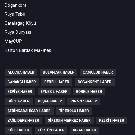
Doğankent
Rüya Tabiri
Çatalağaç Köyü
Rüya Dünyası
MayCUP
Karton Bardak Makinesi
ALUCRA HABER
BULANCAK HABER
ÇAMOLUK HABER
ÇANAKÇI HABER
DERELI HABER
DOĞANKENT HABER
ESPIYE HABER
EYNESIL HABER
GÖRELE HABER
GÜCE HABER
KEŞAP HABER
PIRAZIZ HABER
ŞEBINKARAHISAR HABER
TIREBOLU HABER
YAĞLIDERE HABER
GIRESUN MERKEZ HABER
KELKIT HABER
KÖSE HABER
KÜRTÜN HABER
ŞIRAN HABER