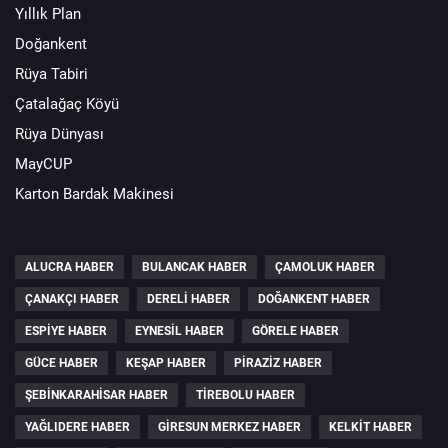
Yıllık Plan
Doğankent
Rüya Tabiri
Çatalağaç Köyü
Rüya Dünyası
MayCUP
Karton Bardak Makinesi
ALUCRA HABER
BULANCAK HABER
ÇAMOLUK HABER
ÇANAKÇI HABER
DERELI HABER
DOĞANKENT HABER
ESPIYE HABER
EYNESIL HABER
GÖRELE HABER
GÜCE HABER
KEŞAP HABER
PIRAZIZ HABER
ŞEBINKARAHISAR HABER
TIREBOLU HABER
YAĞLIDERE HABER
GIRESUN MERKEZ HABER
KELKIT HABER