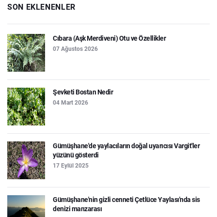
SON EKLENENLER
Cıbara (Aşk Merdiveni) Otu ve Özellikler
07 Ağustos 2026
Şevketi Bostan Nedir
04 Mart 2026
Gümüşhane'de yaylacıların doğal uyarıcısı Vargit'ler
yüzünü gösterdi
17 Eylül 2025
Gümüşhane'nin gizli cenneti Çetlüce Yaylası'nda sis
denizi manzarası