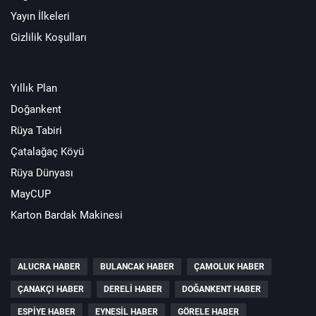
Yayın İlkeleri
Gizlilik Koşulları
Yıllık Plan
Doğankent
Rüya Tabiri
Çatalağaç Köyü
Rüya Dünyası
MayCUP
Karton Bardak Makinesi
ALUCRA HABER
BULANCAK HABER
ÇAMOLUK HABER
ÇANAKÇI HABER
DERELI HABER
DOĞANKENT HABER
ESPIYE HABER
EYNESIL HABER
GÖRELE HABER