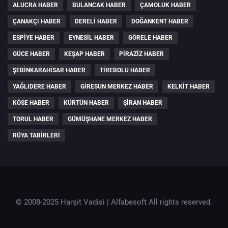
ALUCRA HABER
BULANCAK HABER
ÇAMOLUK HABER
ÇANAKÇI HABER
DERELI HABER
DOĞANKENT HABER
ESPIYE HABER
EYNESIL HABER
GÖRELE HABER
GÜCE HABER
KEŞAP HABER
PIRAZIZ HABER
ŞEBINKARAHISAR HABER
TIREBOLU HABER
YAĞLIDERE HABER
GIRESUN MERKEZ HABER
KELKIT HABER
KÖSE HABER
KÜRTÜN HABER
ŞIRAN HABER
TORUL HABER
GÜMÜŞHANE MERKEZ HABER
RÜYA TABIRLERI
© 2008-2025 Harşit Vadisi |
Alfabesoft
All rights reserved.