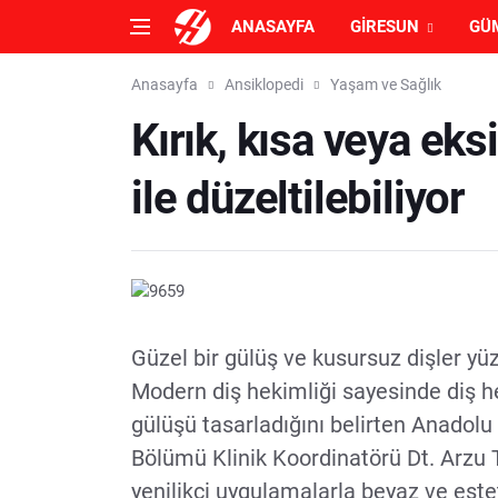
ANASAYFA
GIRESUN
GÜ
Anasayfa
Ansiklopedi
Yaşam ve Sağlık
Kırık, kısa veya eks
ile düzeltilebiliyor
Güzel bir gülüş ve kusursuz dişler yüz
Modern diş hekimliği sayesinde diş h
gülüşü tasarladığını belirten Anadolu
Bölümü Klinik Koordinatörü Dt. Arzu 
yenilikçi uygulamalarla beyaz ve este