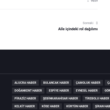
9659
Sonraki
Aile içindeki rol dağılımı
ALUCRA HABER
BULANCAK HABER
ÇAMOLUK HABER
Ç
DOĞANKENT HABER
ESPIYE HABER
EYNESIL HABER
GÖR
PIRAZIZ HABER
ŞEBINKARAHISAR HABER
TIREBOLU HABER
KELKIT HABER
KÖSE HABER
KÜRTÜN HABER
ŞIRAN HA