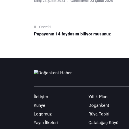
Giriş: 23 Şubat 2024
Güncelleme: 23 Şubat 2024
Önceki
Papayanın 14 faydasını biliyor musunuz
İletişim
Yıllık Plan
Künye
Doğankent
Logomuz
Rüya Tabiri
Yayın İlkeleri
Çatalağaç Köyü