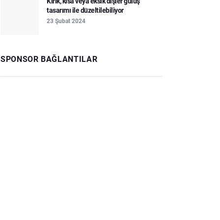
Kırık, kısa veya eksik dişler gülüş
tasarımı ile düzeltilebiliyor
23 Şubat 2024
SPONSOR BAĞLANTILAR