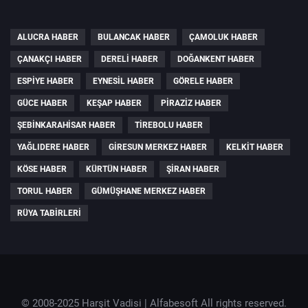
ALUCRA HABER
BULANCAK HABER
ÇAMOLUK HABER
ÇANAKÇI HABER
DERELI HABER
DOĞANKENT HABER
ESPIYE HABER
EYNESIL HABER
GÖRELE HABER
GÜCE HABER
KEŞAP HABER
PIRAZIZ HABER
ŞEBINKARAHISAR HABER
TIREBOLU HABER
YAĞLIDERE HABER
GIRESUN MERKEZ HABER
KELKIT HABER
KÖSE HABER
KÜRTÜN HABER
ŞIRAN HABER
TORUL HABER
GÜMÜŞHANE MERKEZ HABER
RÜYA TABIRLERI
© 2008-2025 Harşit Vadisi |
Alfabesoft
All rights reserved.