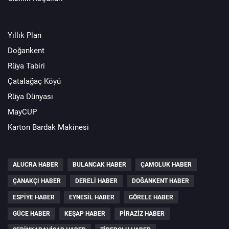
Yıllık Plan
Doğankent
Rüya Tabiri
Çatalağaç Köyü
Rüya Dünyası
MayCUP
Karton Bardak Makinesi
ALUCRA HABER
BULANCAK HABER
ÇAMOLUK HABER
ÇANAKÇI HABER
DERELI HABER
DOĞANKENT HABER
ESPIYE HABER
EYNESIL HABER
GÖRELE HABER
GÜCE HABER
KEŞAP HABER
PIRAZIZ HABER